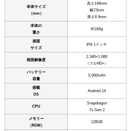
高さ149mm
本体サイズ
幅73mm
（mm）
厚さ8.9mm
本体の
約166g
重さ
画面
約6.1インチ
サイズ
2,340×1,080
画面解像度
（フルHD+）
バッテリー
5,000mAh
容量
搭載
Android 14
OS
Snapdragon
CPU
7s Gen 2
メモリー
128GB
（ROM）