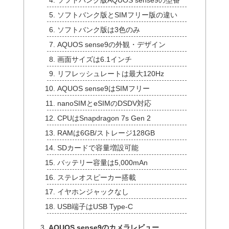
ソフトバンク版AQUOS sense9の型番
ソフトバンク版とSIMフリー版の違い
ソフトバンク版は3色のみ
AQUOS sense9の外観・デザイン
画面サイズは6.1インチ
リフレッシュレートは最大120Hz
AQUOS sense9はSIMフリー
nanoSIMとeSIMのDSDV対応
CPUはSnapdragon 7s Gen 2
RAMは6GB/ストレージ128GB
SDカードで容量増設可能
バッテリー容量は5,000mAn
ステレオスピーカー搭載
イヤホンジャックなし
USB端子はUSB Type-C
AQUOS sense9のカメラレビュー