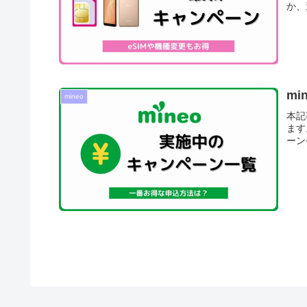
か、
m
mineo
本記
ます
ーン