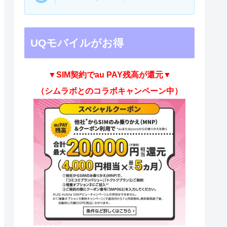
UQモバイルがお得
▼SIM契約でau PAY残高が還元
▼
（シムラボとのコラボキャンペーン中）