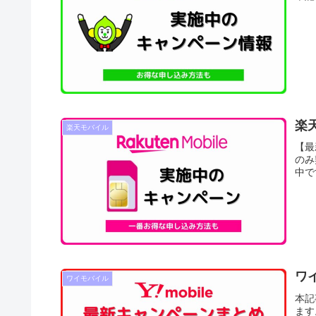
楽
楽天モバイル
【最
のみ
中で
ワ
ワイモバイル
本記
ます