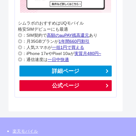
シムラボのおすすめはUQモバイル
格安SIMデビューにも最適
◎：SIM契約で
高額のauPAY残高還元
あり
◎：月35GBプランが
1年間660円割引
◎：人気スマホが
一括1円で買える
◎：iPhone 17eやPixel 10aが
実質月480円~
◎：通信速度は
一日中快適
詳細ページ
公式ページ
楽天モバイル