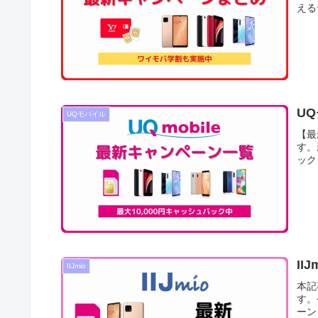
える
U
UQモバイル
【最
す。
ック
I
IIJmio
本記
す。
ーン