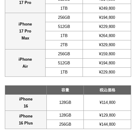
17 Pro
1TB
¥249,800
256GB
¥194,800
iPhone
512GB
¥229,800
17 Pro
1TB
¥264,800
Max
2TB
¥329,800
256GB
¥159,800
iPhone
512GB
¥194,800
Air
1TB
¥229,800
容量
税込価格
iPhone
128GB
¥114,800
16
128GB
¥129,800
iPhone
16 Plus
256GB
¥144,800