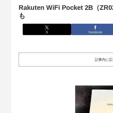
Rakuten WiFi Pocket 
も
X
Facebook
記事内に広