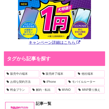
キャンペーン詳細はこちら
タグから記事を探す
販売中の端末
販売終了端末
他社端末
お得な契約方法
iPhone
モバイルルーター
料金プラン
解約・転出
MVNO
MNP乗り換え
記事一覧