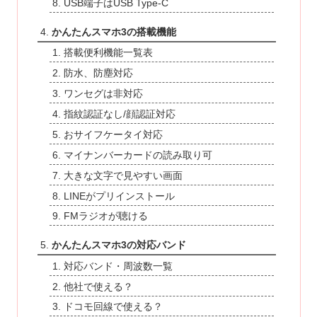
USB端子はUSB Type-C
かんたんスマホ3の搭載機能
搭載便利機能一覧表
防水、防塵対応
ワンセグは非対応
指紋認証なし/顔認証対応
おサイフケータイ対応
マイナンバーカードの読み取り可
大きな文字で見やすい画面
LINEがプリインストール
FMラジオが聴ける
かんたんスマホ3の対応バンド
対応バンド・周波数一覧
他社で使える？
ドコモ回線で使える？