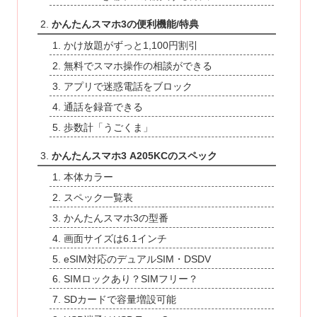
かんたんスマホ3の便利機能/特典
かけ放題がずっと1,100円割引
無料でスマホ操作の相談ができる
アプリで迷惑電話をブロック
通話を録音できる
歩数計「うごくま」
かんたんスマホ3 A205KCのスペック
本体カラー
スペック一覧表
かんたんスマホ3の型番
画面サイズは6.1インチ
eSIM対応のデュアルSIM・DSDV
SIMロックあり？SIMフリー？
SDカードで容量増設可能