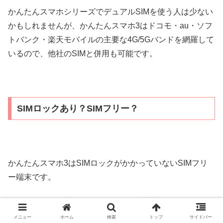
かんたんスマホシリーズでデュアルSIMを使う人は少ない
かもしれませんが、かんたんスマホ3はドコモ・au・ソフ
トバンク・楽天モバイルの主要な4G/5Gバンドを網羅して
いるので、他社のSIMと併用も可能です。
SIMロックあり？SIMフリー？
かんたんスマホ3はSIMロックがかかっていないSIMフリ
ー端末です。
2021年5月12日以降にワイモバイルで購入したスマホは
iPhoneもAndroidも全てSIMフリー端末なので、SIMロッ
メニュー
ホーム
検索
トップ
サイドバー