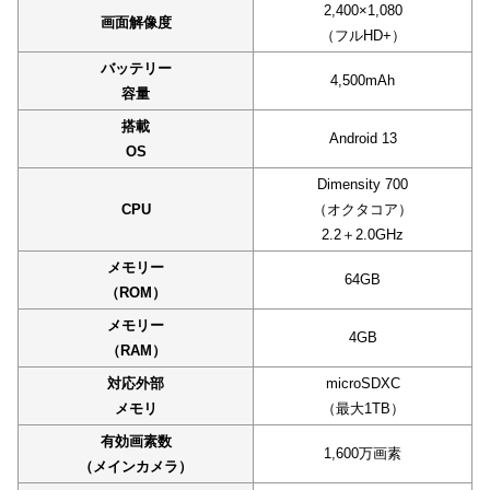
2,400×1,080
画面解像度
（フルHD+）
バッテリー
4,500mAh
容量
搭載
Android 13
OS
Dimensity 700
CPU
（オクタコア）
2.2＋2.0GHz
メモリー
64GB
（ROM）
メモリー
4GB
（RAM）
対応外部
microSDXC
メモリ
（最大1TB）
有効画素数
1,600万画素
（メインカメラ）