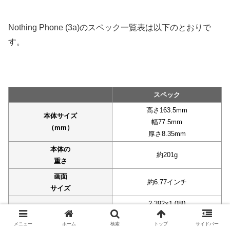
Nothing Phone (3a)のスペック一覧表は以下のとおりで
す。
スペック
高さ163.5mm
本体サイズ
幅77.5mm
（mm）
厚さ8.35mm
本体の
約201g
重さ
画面
約6.77インチ
サイズ
2,392×1,080
画面解像度
（FHD+）
メニュー
ホーム
検索
トップ
サイドバー