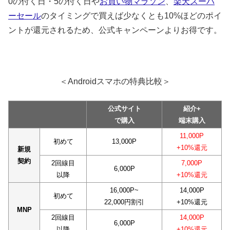
0の付く日・5の付く日や
お買い物マラソン
、
楽天スーパ
ーセール
のタイミングで買えば少なくとも10%ほどのポイ
ントが還元されるため、公式キャンペーンよりお得です。
＜Androidスマホの特典比較＞
公式サイト
紹介+
で購入
端末購入
11,000P
初めて
13,000P
+10%還元
新規
契約
2回線目
7,000P
6,000P
以降
+10%還元
16,000P~
14,000P
初めて
22,000円割引
+10%還元
MNP
2回線目
14,000P
6,000P
以降
+10%還元