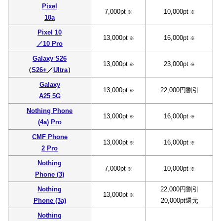
Pixel
7,000pt
10,000pt
※
※
10a
Pixel 10
13,000pt
16,000pt
※
※
／10 Pro
Galaxy S26
13,000pt
23,000pt
※
※
（
S26+
／
Ultra
）
Galaxy
13,000pt
22,000円割引
※
A25 5G
Nothing Phone
13,000pt
16,000pt
※
※
(4a) Pro
CMF Phone
13,000pt
16,000pt
※
※
2 Pro
Nothing
7,000pt
10,000pt
※
※
Phone (3)
Nothing
22,000円割引
13,000pt
※
Phone (3a)
20,000pt還元
Nothing