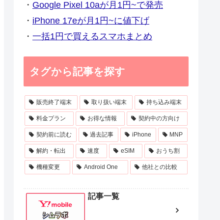
・
Google Pixel 10aが月1円~で発売
・
iPhone 17eが月1円~に値下げ
・
一括1円で買えるスマホまとめ
タグから記事を探す
販売終了端末
取り扱い端末
持ち込み端末
料金プラン
お得な情報
契約中の方向け
契約前に読む
過去記事
iPhone
MNP
解約・転出
速度
eSIM
おうち割
機種変更
Android One
他社との比較
記事一覧