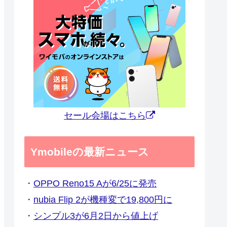
セール会場はこちら
Ymobileの最新ニュース
・
OPPO Reno15 Aが6/25に発売
・
nubia Flip 2が機種変で19,800円に
・
シンプル3が6月2日から値上げ